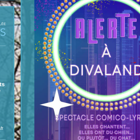
ts
e
fr