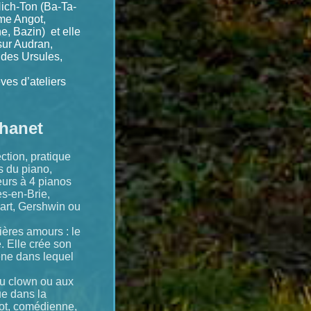
ich-Ton (Ba-Ta-
me Angot,
, Bazin) et elle
sur Audran,
 des Ursules,
ves d’ateliers
Chanet
ction, pratique
s du piano,
eurs à 4 pianos
es-en-Brie,
art, Gershwin ou
ières amours : le
. Elle crée son
ène dans lequel
au clown ou aux
ue dans la
yot, comédienne,