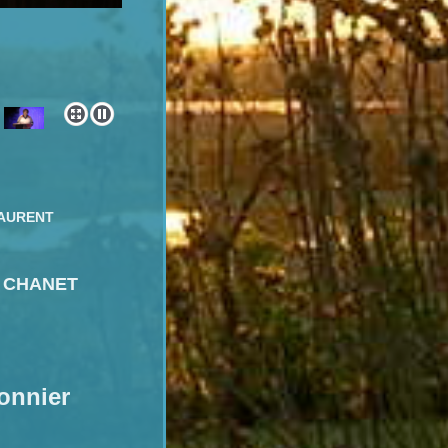
 LAURENT
e CHANET
onnier