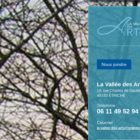
Nous joindre
La Vallée des Ar
18, rue Charles de Gaull
49330
ÉTRICHÉ
Téléphone :
06 11 49 52 94
Courriel :
l
a-vallee-des-arts@orange.