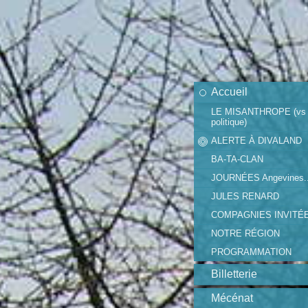
Accueil
LE MISANTHROPE (vs
politique)
ALERTE À DIVALAND
BA-TA-CLAN
JOURNÉES Angevines..
JULES RENARD
COMPAGNIES INVITÉ
NOTRE RÉGION
PROGRAMMATION
Billetterie
Mécénat