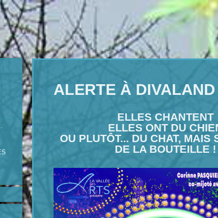
ALERTE À DIVALAND
ELLES CHANTENT
ELLES ONT DU CHIE
.
OU PLUTÔT... DU CHAT, MAIS
DE LA BOUTEILLE !
ES