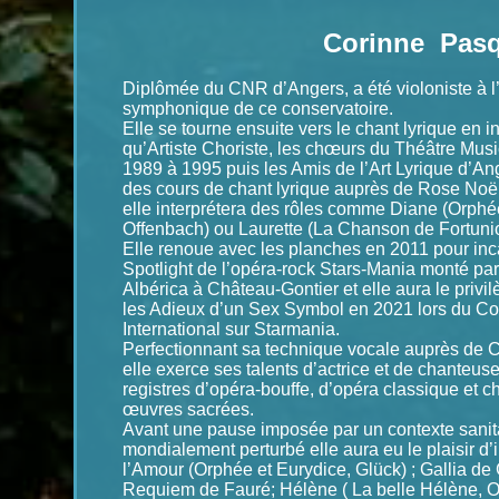
Corinne Pasq
Diplômée du CNR d’Angers, a été violoniste à l
symphonique de ce conservatoire.
Elle se tourne ensuite vers le chant lyrique en i
qu’Artiste Choriste, les chœurs du Théâtre Mus
1989 à 1995 puis les Amis de l’Art Lyrique d’Ang
des cours de chant lyrique auprès de Rose Noël
elle interprétera des rôles comme Diane (Orphé
Offenbach) ou Laurette (La Chanson de Fortuni
Elle renoue avec les planches en 2011 pour inc
Spotlight de l’opéra-rock Stars-Mania monté par
Albérica à Château-Gontier et elle aura le privil
les Adieux d’un Sex Symbol en 2021 lors du Co
International sur Starmania.
Perfectionnant sa technique vocale auprès de C
elle exerce ses talents d’actrice et de chanteus
registres d’opéra-bouffe, d’opéra classique et c
œuvres sacrées.
Avant une pause imposée par un contexte sanit
mondialement perturbé elle aura eu le plaisir d’i
l’Amour (Orphée et Eurydice, Glück) ; Gallia de
Requiem de Fauré; Hélène ( La belle Hélène, O