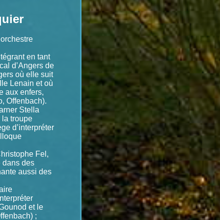
uier
’orchestre
ntégrant en tant
ical d’Angers de
ers où elle suit
le Lenain et où
e aux enfers,
o, Offenbach).
arner Stella
 la troupe
ège d’interpréter
lloque
hristophe Fel,
e dans des
hante aussi des
aire
nterpréter
 Gounod et le
ffenbach) ;