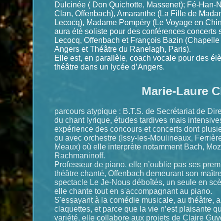
Dulcinée ( Don Quichotte, Massenet); Fé-Han-N
Clan, Offenbach), Amaranthe (La Fille de Mada
Lecocq), Madame Pompéry (Le Voyage en Chine
aura été soliste pour des conférences concerts 
Lecocq, Offenbach et François Bazin (Chapelle
Angers et Théâtre du Ranelagh, Paris).
Elle est, en parallèle, coach vocale pour des élè
théâtre dans un lycée d’Angers.
Marie-Laure 
parcours atypique : B.T.S. de Secrétariat de Dire
du chant lyrique, études tardives mais intensive
expérience des concours et concerts dont plusi
ou avec orchestre (Issy-les-Moulineaux, Ferrièr
Meaux) où elle interprète notamment Bach, Moz
Rachmaninoff.
Professeur de piano, elle n’oublie pas ses prem
théâtre chanté, Offenbach demeurant son maître
spectacle Le Je-Nous déboîtés, un seule en sc
elle chante tout en s'accompagnant au piano.
S'essayant à la comédie musicale, au théâtre, 
claquettes, et parce que la vie n’est plaisante q
variété, elle collabore aux projets de Claire Gu