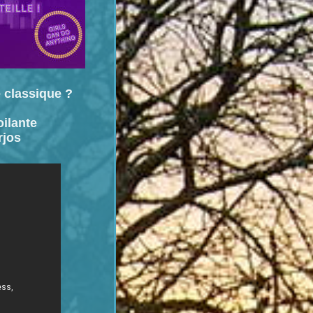
 classique ?
oilante
rjos