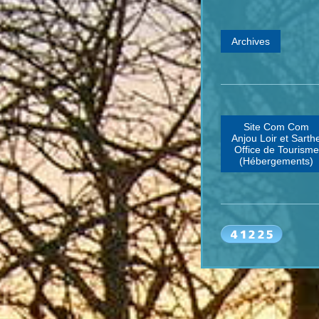
Archives
Site Com Com
Anjou Loir et Sarth
Office de Tourisme
(Hébergements)