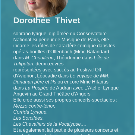
Dorothée Thivet
soprano lyrique, diplômée du Conservatoire
National Supérieur de Musique de Paris, elle
incarne les rôles de caractère comique dans les
opéras-bouffes d’Offenbach (Mme Balandard
dans
M. Choufleuri
, Théodorine dans
L’île de
Tulipatan
, deux œuvres
représentées avec succès au Festival Off
d'Avignon, Léocadie dans
Le voyage de MM.
Dunanan père et fils
ou encore Mme Hilarius
dans
La Poupée
de Audran avec L’Atelier Lyrique
Angevin au Grand Théâtre d’Angers.
Elle crée aussi ses propres concerts-spectacles :
Mezzo contre-ténor,
Corrida Lyrique,
Les Sorcifées,
Les Chevaliers de la Vocalypse,…
Et a également fait partie de plusieurs concerts et