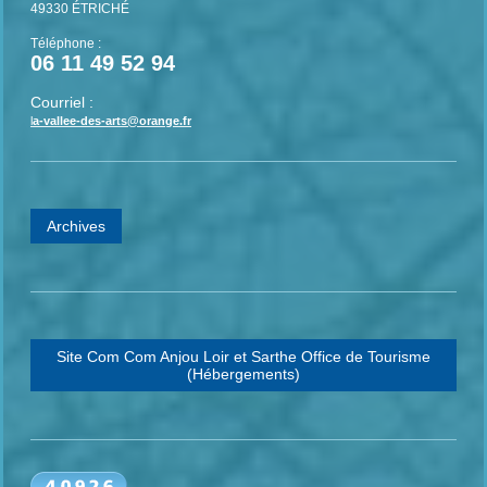
49330
ÉTRICHÉ
Téléphone :
06 11 49 52 94
Courriel :
l
a-vallee-des-arts@orange.fr
Archives
Site Com Com Anjou Loir et Sarthe Office de Tourisme
(Hébergements)