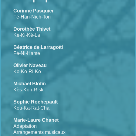
Corinne Pasquier
Fé-Han-Nich-Ton
Dorothée Thivet
Ké-Ki-Ké-La
Béatrice de Larragoïti
Fé-Ni-Hante
Olivier Naveau
Ko-Ko-Ri-Ko
Michaël Blotin
Kès-Kon-Risk
Sophie Rochepault
Kou-Ka-Rat-Cha
Marie-Laure Chanet
Adaptation
Arrangements musicaux