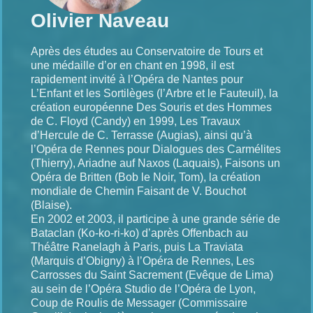
Olivier Naveau
Après des études au Conservatoire de Tours et
une médaille d’or en chant en 1998, il est
rapidement invité à l’Opéra de Nantes pour
L’Enfant et les Sortilèges (l’Arbre et le Fauteuil), la
création européenne Des Souris et des Hommes
de C. Floyd (Candy) en 1999, Les Travaux
d’Hercule de C. Terrasse (Augias), ainsi qu’à
l’Opéra de Rennes pour Dialogues des Carmélites
(Thierry), Ariadne auf Naxos (Laquais), Faisons un
Opéra de Britten (Bob le Noir, Tom), la création
mondiale de Chemin Faisant de V. Bouchot
(Blaise).
En 2002 et 2003, il participe à une grande série de
Bataclan (Ko-ko-ri-ko) d’après Offenbach au
Théâtre Ranelagh à Paris, puis La Traviata
(Marquis d’Obigny) à l’Opéra de Rennes, Les
Carrosses du Saint Sacrement (Evêque de Lima)
au sein de l’Opéra Studio de l’Opéra de Lyon,
Coup de Roulis de Messager (Commissaire