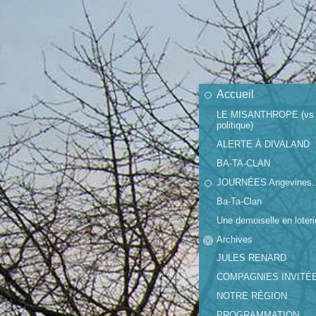
Accueil
LE MISANTHROPE (vs
politique)
ALERTE À DIVALAND
BA-TA-CLAN
JOURNÉES Angevines..
Ba-Ta-Clan
Une demoiselle en loteri
Archives
JULES RENARD
COMPAGNIES INVITÉ
NOTRE RÉGION
PROGRAMMATION