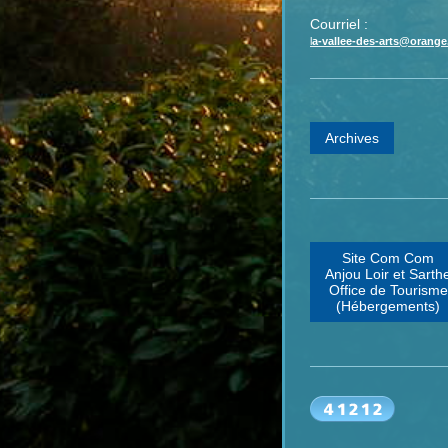
Courriel :
l
a-vallee-des-arts@orange.
Archives
Site Com Com
Anjou Loir et Sarth
Office de Tourisme
(Hébergements)